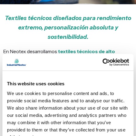
Textiles técnicos diseñados para rendimiento
extremo, personalización absoluta y
sostenibilidad.
En Neotex desarrollamos
textiles técnicos de alto
rendimiento
para todas las superficies de cabina: tapicerías,
alfombras, cortinas, fundas de asiento y cojines. Utilizamos
fibras avanzadas
—HT, FR, POB y otras composiciones de
ingeniería— que combinan
resistencia mecánica,
This website uses cookies
estabilidad dimensional y comportamiento ignífugo
We use cookies to personalise content and ads, to
conforme a los estándares más exigentes del sector
provide social media features and to analyse our traffic.
(FAR/CS 25.853).
We also share information about your use of our site with
Nuestros materiales mantienen su aspecto y prestaciones
our social media, advertising and analytics partners who
incluso en condiciones de uso intensivo, aportando
may combine it with other information that you’ve
durabilidad, ligereza y consistencia cromática
durante
provided to them or that they’ve collected from your use
todo el ciclo de vida del producto.